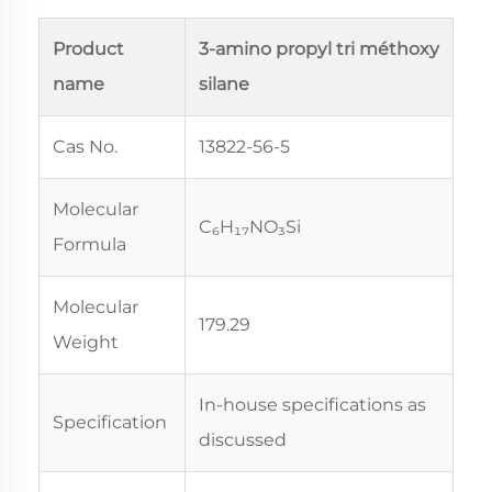
Product
3-amino propyl tri méthoxy
name
silane
Cas No.
13822-56-5
Molecular
C₆H₁₇NO₃Si
Formula
Molecular
179.29
Weight
In-house specifications as
Specification
discussed