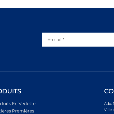
s
ODUITS
CO
duits En Vedette
Add: 
Ville
ières Premières