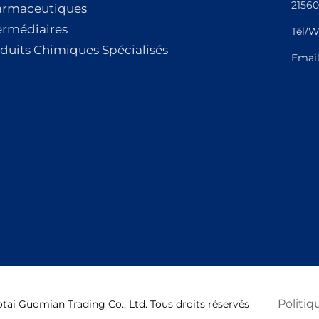
21560
armaceutiques
ermédiaires
Tél/W
duits Chimiques Spécialisés
Emai
Politiq
ai Guomian Trading Co., Ltd. Tous droits réservés