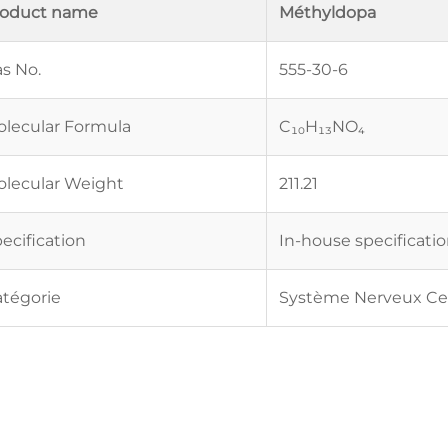
roduct name
Méthyldopa
s No.
555-30-6
lecular Formula
C₁₀H₁₃NO₄
lecular Weight
211.21
ecification
In-house specificati
tégorie
Système Nerveux Ce