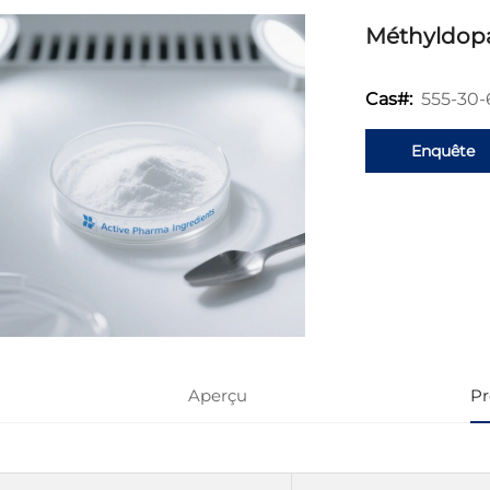
Méthyldop
555-30-
Cas#:
Enquête
Aperçu
Pr