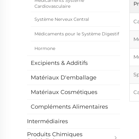
Médicaments Système
P
Cardiovasculaire
Système Nerveux Central
Ca
Médicaments pour le Système Digestif
Mo
Hormone
Mo
Excipients & Additifs
Sp
Matériaux D'emballage
Matériaux Cosmétiques
Ca
Compléments Alimentaires
Intermédiaires
Produits Chimiques