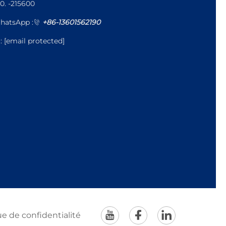
0. -215600
hatsApp :
+86-13601562190
l:
[email protected]
ue de confidentialité