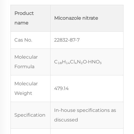
Product
Miconazole nitrate
name
Cas No.
22832-87-7
Molecular
C₁₈H₁₄Cl₄N₂O·HNO₃
Formula
Molecular
479.14
Weight
In-house specifications as
Specification
discussed