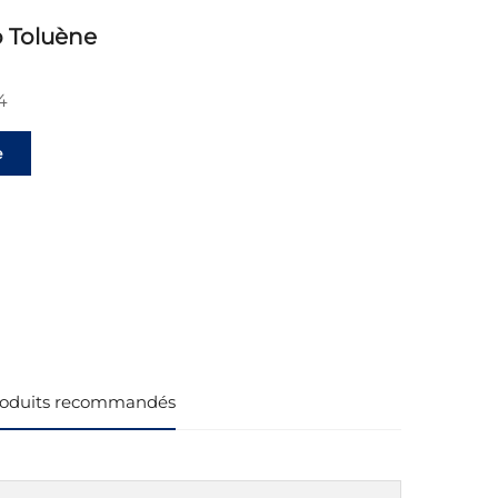
o Toluène
4
e
ts
oduits recommandés