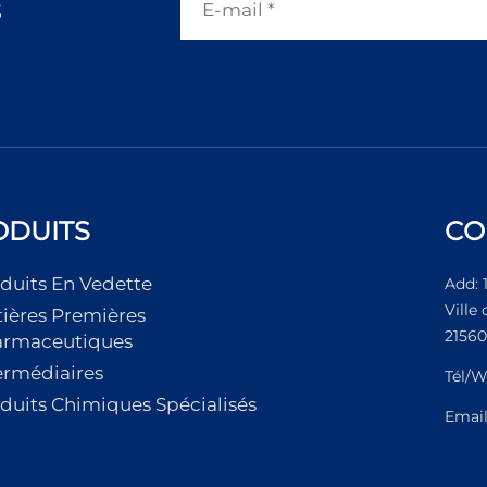
s
ODUITS
CO
duits En Vedette
Add: 
Ville
ières Premières
21560
armaceutiques
ermédiaires
Tél/W
duits Chimiques Spécialisés
Emai