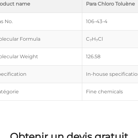
roduct name
Para Chloro Toluène
s No.
106-43-4
lecular Formula
C₇H₇Cl
lecular Weight
126.58
ecification
In-house specificati
tégorie
Fine chemicals
Obtenir un devis gratuit