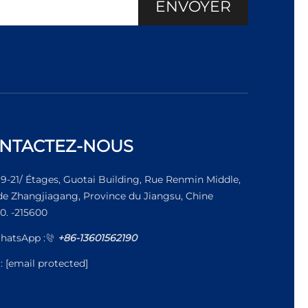
ENVOYER
NTACTEZ-NOUS
19-21/ Étages, Guotai Building, Rue Renmin Middle,
 de Zhangjiagang, Province du Jiangsu, Chine
0. -215600
hatsApp :
+86-13601562190
l:
[email protected]