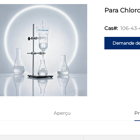
Para Chlor
106-43-
Cas#:
Demande d
renseignemen
Aperçu
Pr