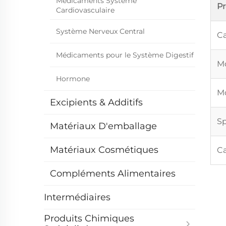
Médicaments Système
P
Cardiovasculaire
Système Nerveux Central
Ca
Médicaments pour le Système Digestif
Mo
Hormone
Mo
Excipients & Additifs
Sp
Matériaux D'emballage
Matériaux Cosmétiques
Ca
Compléments Alimentaires
Intermédiaires
Produits Chimiques