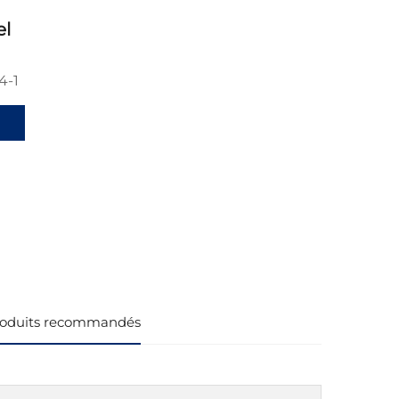
el
4-1
oduits recommandés