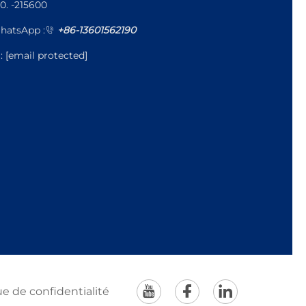
0. -215600
hatsApp :
+86-13601562190
l:
[email protected]
ue de confidentialité