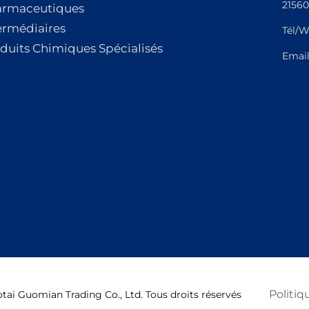
21560
armaceutiques
ermédiaires
Tél/W
duits Chimiques Spécialisés
Emai
Politiq
ai Guomian Trading Co., Ltd. Tous droits réservés