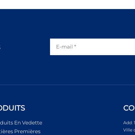
s
ODUITS
CO
duits En Vedette
Add: 
Ville
ières Premières