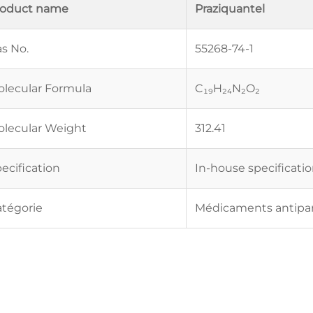
roduct name
Praziquantel
s No.
55268-74-1
lecular Formula
C₁₉H₂₄N₂O₂
lecular Weight
312.41
ecification
In-house specificati
tégorie
Médicaments antipara