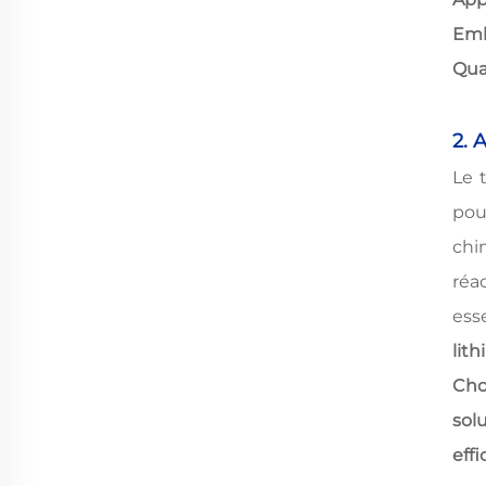
Emb
Qua
2. 
Le 
pou
chi
réa
ess
lit
Cho
sol
effi