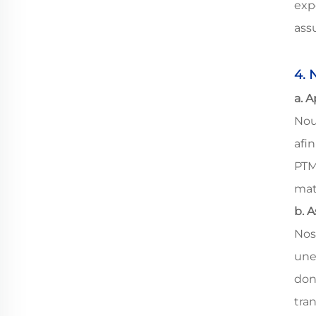
exp
ass
4. 
a. 
Nou
afi
PTM
mat
b. 
Nos
une
don
tra