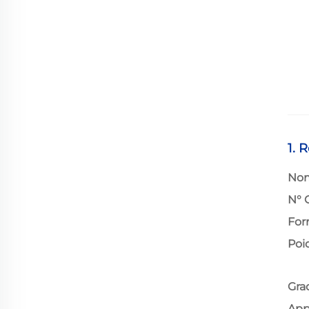
1. 
Nom
N° 
For
Poi
Gra
App