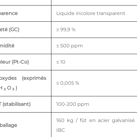
arence
Liquide incolore transparent
eté (GC)
≥ 99,9 %
idité
≤ 500 ppm
leur (Pt-Co)
≤ 10
oxydes (exprimés
≤ 0,005 %
 H
₂
O
₂
)
 (stabilisant)
100-200 ppm
160 kg / fût en acier galvanis
allage
IBC