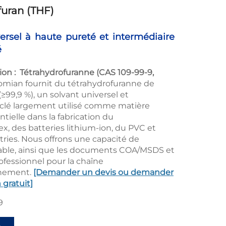
furan (THF)
ersel à haute pureté et intermédiaire
é
ion :
Tétrahydrofuranne (CAS 109-99-9,
mian fournit du tétrahydrofuranne de
≥99,9 %), un solvant universel et
 clé largement utilisé comme matière
tielle dans la fabrication du
, des batteries lithium-ion, du PVC et
tries. Nous offrons une capacité de
able, ainsi que les documents COA/MSDS et
ofessionnel pour la chaîne
nnement.
[Demander un devis ou demander
 gratuit]
9