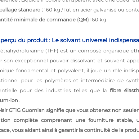
allage standard :
160 kg / fût en acier galvanisé ou con
ntité minimale de commande (QM)
160 kg
Aperçu du produit : Le solvant universel indispens
tétrahydrofuranne (THF) est un composé organique ét
r son exceptionnel pouvoir dissolvant et souvent app
mique fondamental et polyvalent, il joue un rôle indisp
ctionnel pour les polymères et intermédiaire de synt
entielle pour des industries telles que la
fibre élas
hium-ion
.
isir GTIG Guomian signifie que vous obtenez non seule
ution complète comprenant une fourniture stable, u
cace, vous aidant ainsi à garantir la continuité de la prod