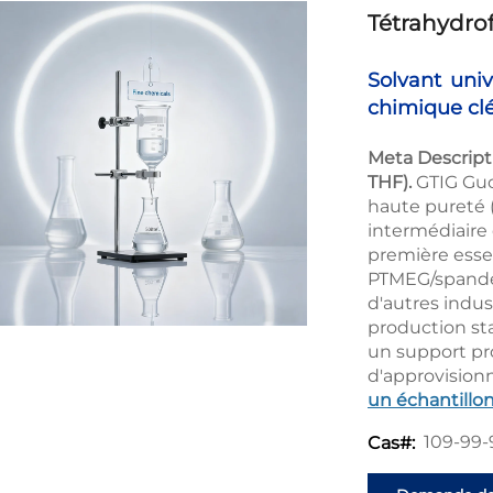
Tétrahydro
Solvant univ
chimique cl
Meta Descript
THF).
GTIG Guo
haute pureté (
intermédiaire
première essen
PTMEG/spandex
d'autres indus
production st
un support pr
d'approvisio
un échantillon
109-99-
Cas#: