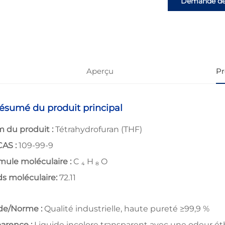
Demande d
renseignemen
Aperçu
Pr
Résumé du produit principal
 du produit :
Tétrahydrofuran (THF)
CAS :
109-99-9
mule moléculaire :
C
₄
H
₈
O
ds moléculaire:
72.11
de/Norme :
Qualité industrielle, haute pureté ≥99,9 %
arence :
Liquide incolore transparent avec une odeur ét