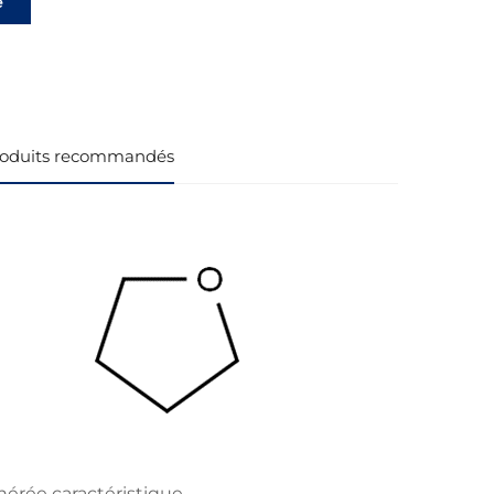
e
ts
oduits recommandés
hérée caractéristique