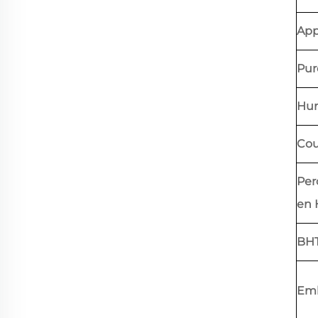
App
Pur
Hum
Cou
Per
en
BHT
Emb