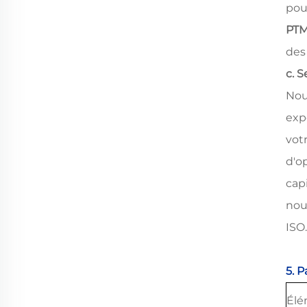
pou
PT
des
c. 
Nou
exp
vot
d'o
cap
nou
ISO.
5. 
Élé