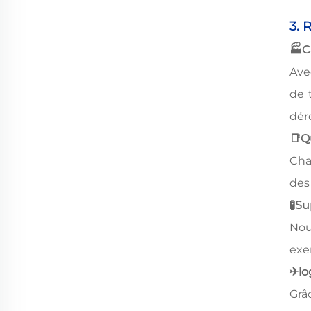
3. 
🏭
C
Ave
de 
dér
📑
Q
Cha
des
🧪
Su
Nou
exe
✈
lo
Grâ