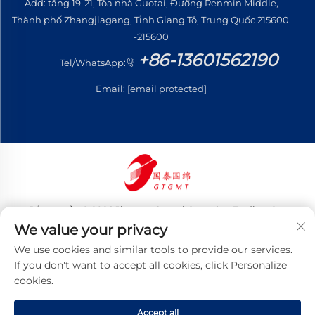
Add: tầng 19-21, Tòa nhà Guotai, Đường Renmin Middle,
Thành phố Zhangjiagang, Tỉnh Giang Tô, Trung Quốc 215600.
-215600
+86-13601562190
Tel/WhatsApp:
Email:
[email protected]
Bản quyền © 2026 Jiangsu Guotai Guomian Trading Co.,
Ltd. Mọi quyền được bảo lưu
We value your privacy
Chính sách bảo mật
We use cookies and similar tools to provide our services.
If you don't want to accept all cookies, click Personalize
cookies.
Accept all