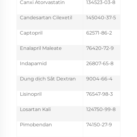
Canxi Atorvastatin
134523-03-8
Candesartan Cilexetil
145040-37-5
Captopril
62571-86-2
Enalapril Maleate
76420-72-9
Indapamid
26807-65-8
Dung dịch Sắt Dextran
9004-66-4
Lisinopril
76547-98-3
Losartan Kali
124750-99-8
Pimobendan
74150-27-9