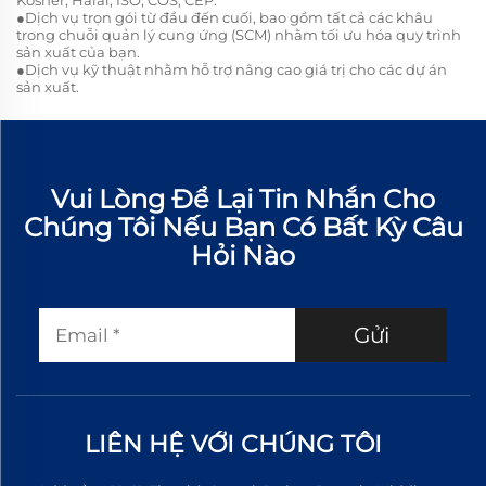
Kosher, Halal, ISO, COS, CEP.
●Dịch vụ trọn gói từ đầu đến cuối, bao gồm tất cả các khâu
trong chuỗi quản lý cung ứng (SCM) nhằm tối ưu hóa quy trình
sản xuất của bạn.
●Dịch vụ kỹ thuật nhằm hỗ trợ nâng cao giá trị cho các dự án
sản xuất.
Vui Lòng Để Lại Tin Nhắn Cho
Chúng Tôi Nếu Bạn Có Bất Kỳ Câu
Hỏi Nào
Gửi
LIÊN HỆ VỚI CHÚNG TÔI