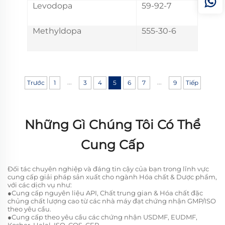
Levodopa
59-92-7
Methyldopa
555-30-6
...
...
Trước
1
3
4
5
6
7
9
Tiếp
Những Gì Chúng Tôi Có Thể
Cung Cấp
Đối tác chuyên nghiệp và đáng tin cậy của bạn trong lĩnh vực
cung cấp giải pháp sản xuất cho ngành Hóa chất & Dược phẩm,
với các dịch vụ như:
●Cung cấp nguyên liệu API, Chất trung gian & Hóa chất đặc
chủng chất lượng cao từ các nhà máy đạt chứng nhận GMP/ISO
theo yêu cầu.
●Cung cấp theo yêu cầu các chứng nhận USDMF, EUDMF,