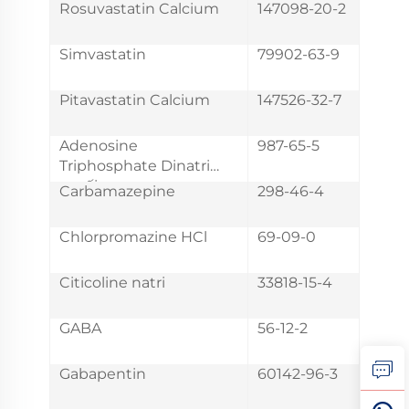
Rosuvastatin Calcium
147098-20-2
Simvastatin
79902-63-9
Pitavastatin Calcium
147526-32-7
Adenosine
987-65-5
Triphosphate Dinatri
muối
Carbamazepine
298-46-4
Chlorpromazine HCl
69-09-0
Citicoline natri
33818-15-4
GABA
56-12-2
Gabapentin
60142-96-3