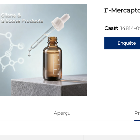
Γ-Mercapto 
14814-0
Cas#:
Enquête
Aperçu
Pr