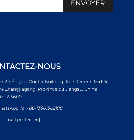
ENVOYER
NTACTEZ-NOUS
19-21/ Étages, Guotai Building, Rue Renmin Middle,
 de Zhangjiagang, Province du Jiangsu, Chine
0. -215600
hatsApp :
+86-13601562190
l:
[email protected]