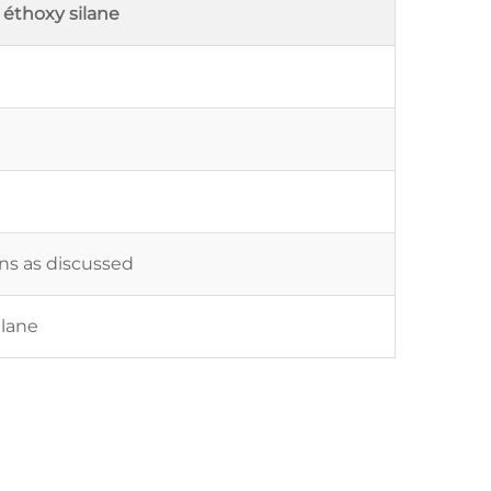
 éthoxy silane
ons as discussed
ilane