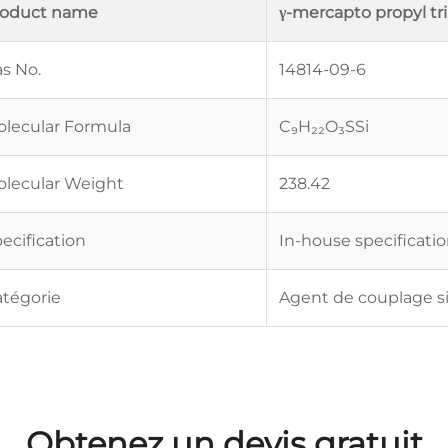
roduct name
γ-mercapto propyl tri
s No.
14814-09-6
lecular Formula
C₉H₂₂O₃SSi
lecular Weight
238.42
ecification
In-house specificati
tégorie
Agent de couplage s
Obtenez un devis gratuit