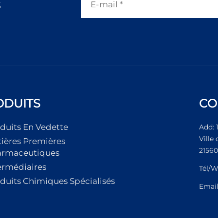
s
ODUITS
CO
duits En Vedette
Add: 
Ville
ières Premières
21560
armaceutiques
ermédiaires
Tél/W
duits Chimiques Spécialisés
Emai