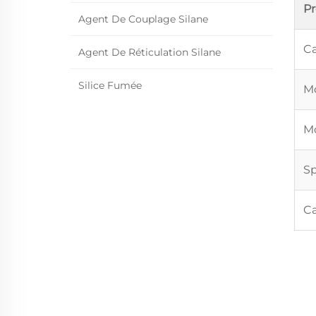
P
Agent De Couplage Silane
Ca
Agent De Réticulation Silane
Silice Fumée
Mo
Mo
Sp
Ca