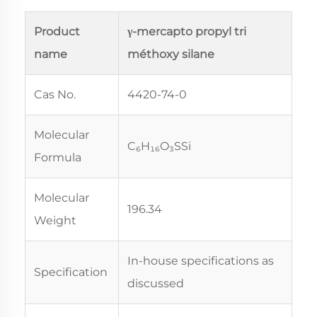
Product
γ-mercapto propyl tri
name
méthoxy silane
Cas No.
4420-74-0
Molecular
C₆H₁₆O₃SSi
Formula
Molecular
196.34
Weight
In-house specifications as
Specification
discussed