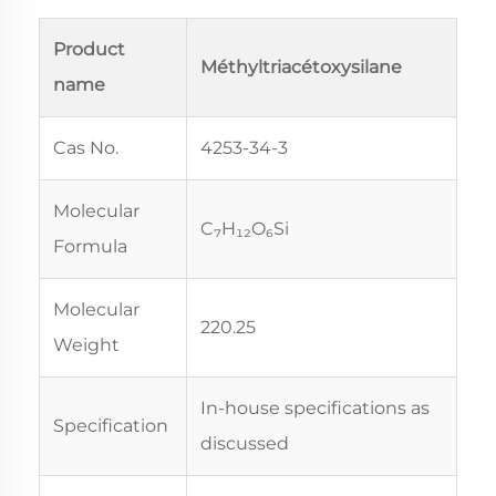
Product
Méthyltriacétoxysilane
name
Cas No.
4253-34-3
Molecular
C₇H₁₂O₆Si
Formula
Molecular
220.25
Weight
In-house specifications as
Specification
discussed