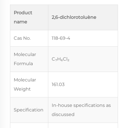
Product
2,6-dichlorotoluène
name
Cas No.
118-69-4
Molecular
C₇H₆Cl₂
Formula
Molecular
161.03
Weight
In-house specifications as
Specification
discussed