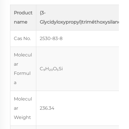
Product
(3-
name
Glycidyloxypropyl)triméthoxysilane
Cas No.
2530-83-8
Molecul
ar
C₉H₂₀O₅Si
Formul
a
Molecul
ar
236.34
Weight