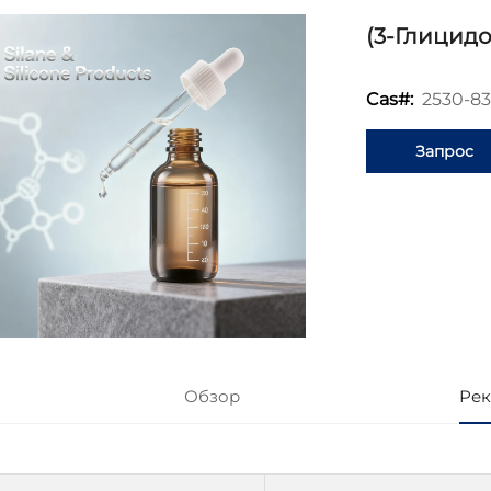
(3-Глицид
2530-83
Cas#:
Запрос
информаци
Обзор
Рек