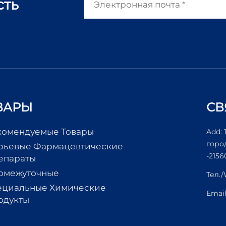
сть
ВАРЫ
СВ
комендуемые Товары
Add: 
горо
рьевые Фармацевтические
-2156
епараты
омежуточные
Тел.
ециальные Химические
Emai
одукты