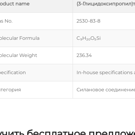
roduct name
(3-Глицидоксипропил)
s No.
2530-83-8
lecular Formula
C₉H₂₀O₅Si
lecular Weight
236.34
ecification
In-house specifications 
атегория
Силановое соединени
чить бесплатное предло