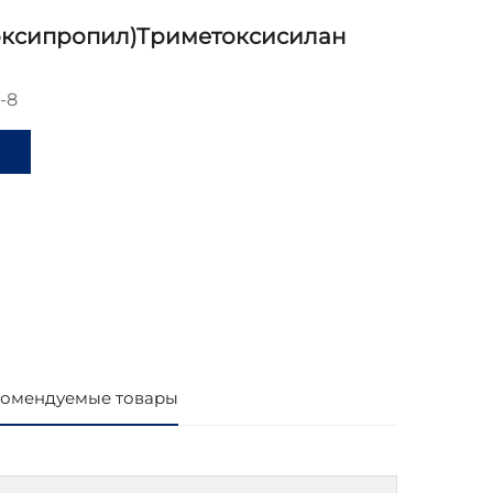
оксипропил)триметоксисилан
-8
и
омендуемые товары