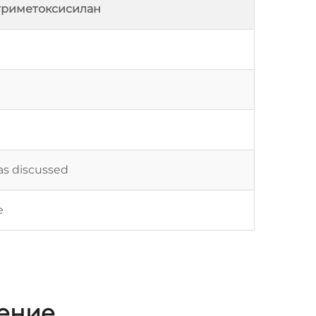
триметоксисилан
as discussed
е
жение