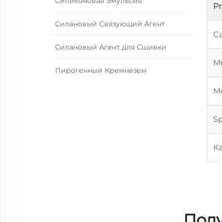
Силиконовая Эмульсия
P
Силановый Связующий Агент
Ca
Силановый Агент для Сшивки
Mo
Пирогенный Кремнезем
Mo
Sp
К
Полу