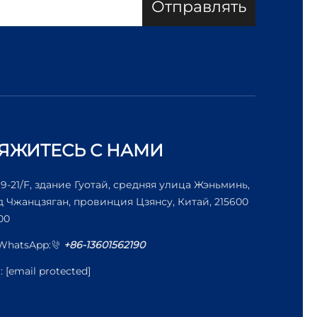
Отправлять
ЯЖИТЕСЬ С НАМИ
19-21/F, здание Гуотай, средняя улица Жэньминь,
д Чжанцзяган, провинция Цзянсу, Китай, 215600
00
/WhatsApp:
+86-13601562190
l:
[email protected]