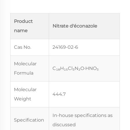
Product
Nitrate d'éconazole
name
Cas No.
24169-02-6
Molecular
C₁₈H₁₅Cl₃N₂O·HNO₃
Formula
Molecular
444.7
Weight
In-house specifications as
Specification
discussed