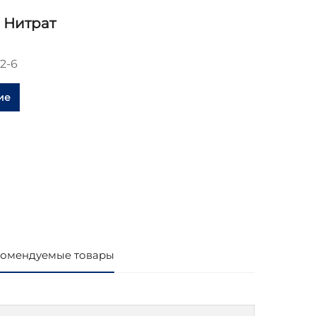
 Нитрат
2-6
ие
омендуемые товары