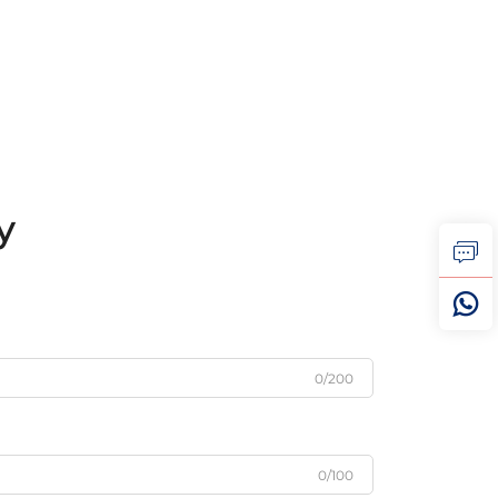
у
0/200
0/100