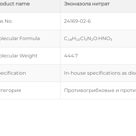
roduct name
Эконазола нитрат
s No.
24169-02-6
lecular Formula
C₁₈H₁₅Cl₃N₂O·HNO₃
lecular Weight
444.7
ecification
In-house specifications as di
атегория
Противогрибковые и прот