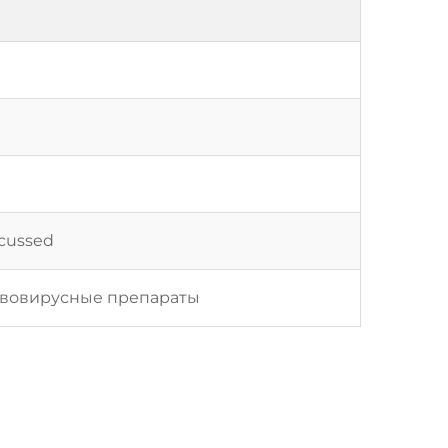
scussed
ивовирусные препараты