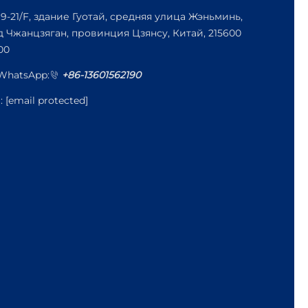
19-21/F, здание Гуотай, средняя улица Жэньминь,
д Чжанцзяган, провинция Цзянсу, Китай, 215600
00
/WhatsApp:
+86-13601562190
l:
[email protected]