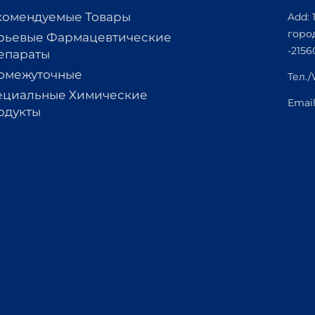
комендуемые Товары
Add: 
горо
рьевые Фармацевтические
-2156
епараты
омежуточные
Тел.
ециальные Химические
Emai
одукты