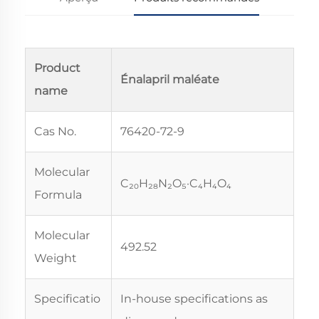
Product
Énalapril maléate
name
Cas No.
76420-72-9
Molecular
C₂₀H₂₈N₂O₅·C₄H₄O₄
Formula
Molecular
492.52
Weight
Specificatio
In-house specifications as