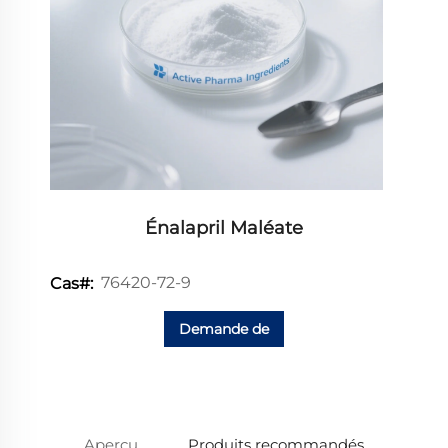
Énalapril Maléate
76420-72-9
Cas#:
Demande de
renseignements
Aperçu
Produits recommandés