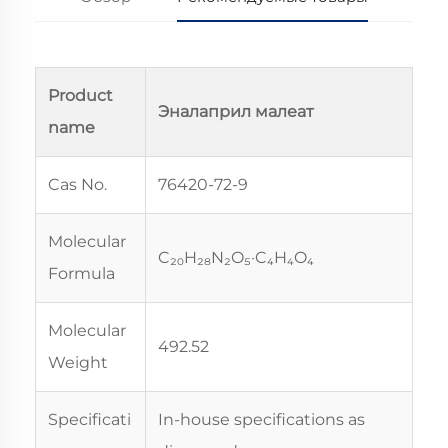
Product
Эналаприл малеат
name
Cas No.
76420-72-9
Molecular
C₂₀H₂₈N₂O₅·C₄H₄O₄
Formula
Molecular
492.52
Weight
Specificati
In-house specifications as