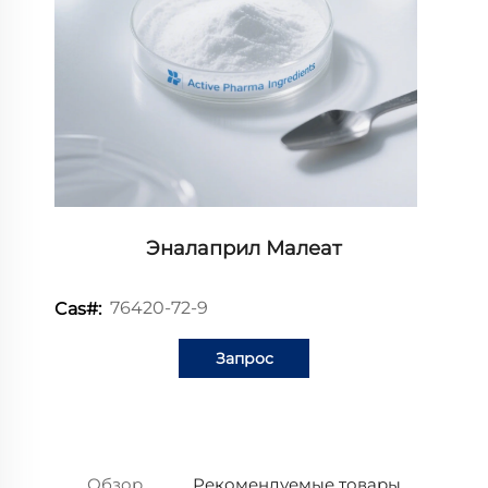
Эналаприл Малеат
76420-72-9
Cas#:
Запрос
информации
Обзор
Рекомендуемые товары