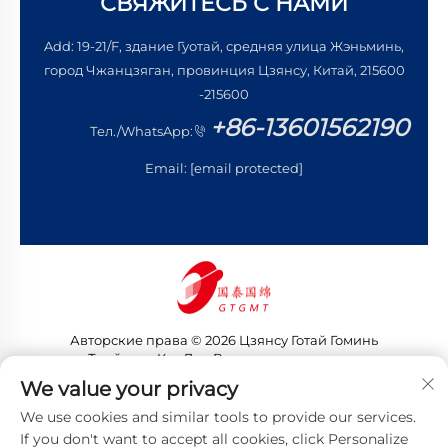
СВЯЖИТЕСЬ С НАМИ
Add: 19-21/F, здание Гуотай, средняя улица Жэньминь,
город Чжанцзяган, провинция Цзянсу, Китай, 215600
-215600
+86-13601562190
Тел./WhatsApp:
Email:
[email protected]
Авторские права © 2026 Цзянсу Готай Гоминь
Трейдинг Ко., Лтд. Все права защищены
Политика конфиденциальности
We value your privacy
We use cookies and similar tools to provide our services.
If you don't want to accept all cookies, click Personalize