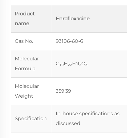
Product
Enrofloxacine
name
Cas No.
93106-60-6
Molecular
C₁₉H₂₂FN₃O₃
Formula
Molecular
359.39
Weight
In-house specifications as
Specification
discussed