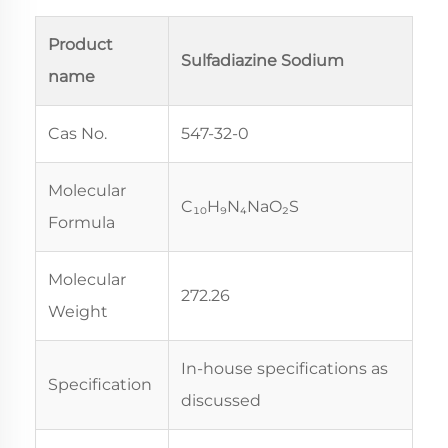
Product
Sulfadiazine Sodium
name
Cas No.
547-32-0
Molecular
C₁₀H₉N₄NaO₂S
Formula
Molecular
272.26
Weight
In-house specifications as
Specification
discussed