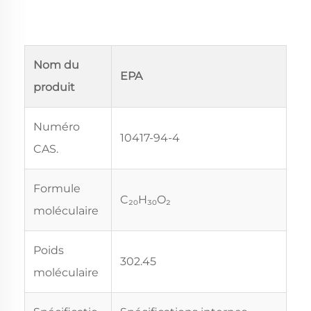
Nom du
EPA
produit
Numéro
10417-94-4
CAS.
Formule
C₂₀H₃₀O₂
moléculaire
Poids
302.45
moléculaire