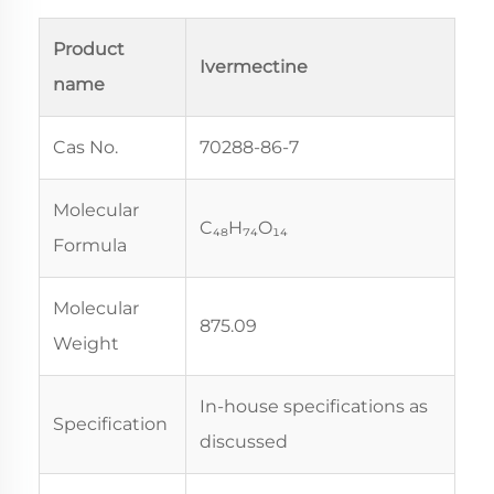
Product
Ivermectine
name
Cas No.
70288-86-7
Molecular
C₄₈H₇₄O₁₄
Formula
Molecular
875.09
Weight
In-house specifications as
Specification
discussed