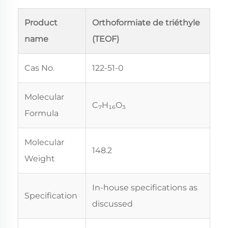
Product
Orthoformiate de triéthyle
name
(TEOF)
Cas No.
122-51-0
Molecular
C₇H₁₆O₃
Formula
Molecular
148.2
Weight
In-house specifications as
Specification
discussed