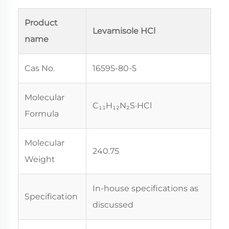
Product
Levamisole HCl
name
Cas No.
16595-80-5
Molecular
C₁₁H₁₂N₂S·HCl
Formula
Molecular
240.75
Weight
In-house specifications as
Specification
discussed