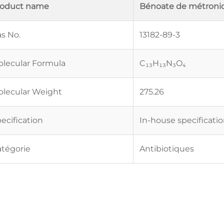
roduct name
Bénoate de métroni
s No.
13182-89-3
lecular Formula
C₁₃H₁₃N₃O₄
lecular Weight
275.26
ecification
In-house specificati
tégorie
Antibiotiques