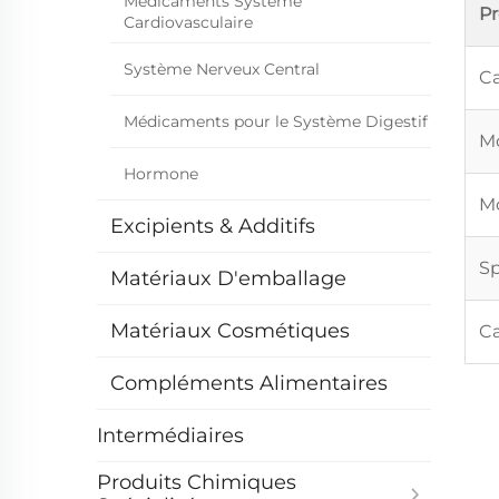
Médicaments Système
P
Cardiovasculaire
Système Nerveux Central
Ca
Médicaments pour le Système Digestif
Mo
Hormone
Mo
Excipients & Additifs
Sp
Matériaux D'emballage
Matériaux Cosmétiques
Ca
Compléments Alimentaires
Intermédiaires
Produits Chimiques