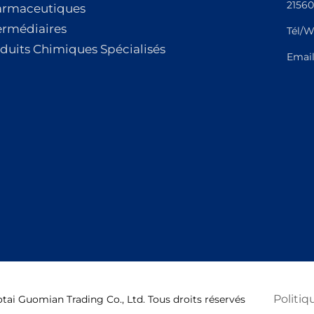
21560
armaceutiques
ermédiaires
Tél/W
duits Chimiques Spécialisés
Emai
Politiq
ai Guomian Trading Co., Ltd. Tous droits réservés