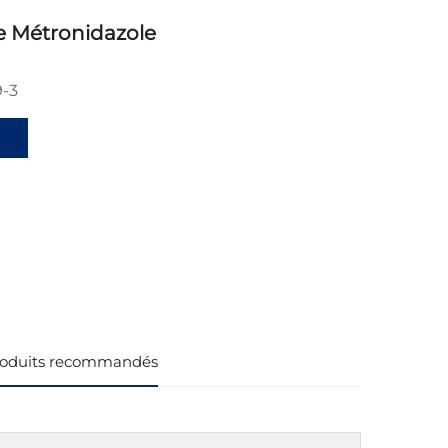
 Métronidazole
9-3
oduits recommandés