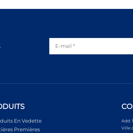
s
ODUITS
CO
duits En Vedette
Add: 
Ville
ières Premières