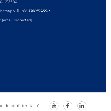
0. -215600
hatsApp :
+86-13601562190
l:
[email protected]
ue de confidentialité