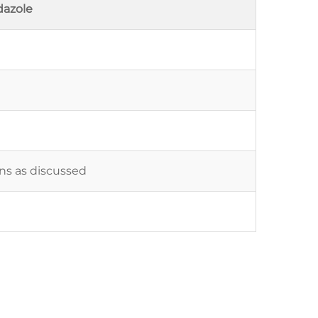
dazole
ons as discussed