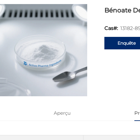
Bénoate De
13182-8
Cas#:
Enquête
Aperçu
Pr