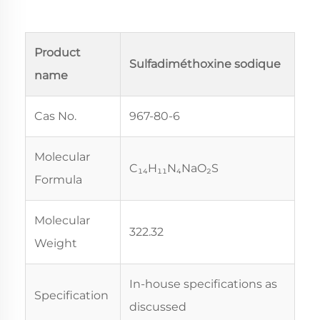
Product
Sulfadiméthoxine sodique
name
Cas No.
967-80-6
Molecular
C₁₄H₁₁N₄NaO₂S
Formula
Molecular
322.32
Weight
In-house specifications as
Specification
discussed