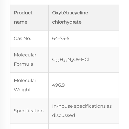
Product
Oxytétracycline
name
chlorhydrate
Cas No.
64-75-5
Molecular
C₂₂H₂₄N₂O9·HCl
Formula
Molecular
496.9
Weight
In-house specifications as
Specification
discussed