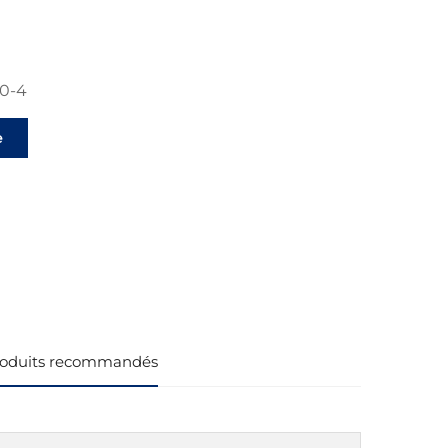
0-4
e
ts
oduits recommandés