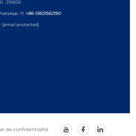
0. -215600
hatsApp :
+86-13601562190
l:
[email protected]
ue de confidentialité