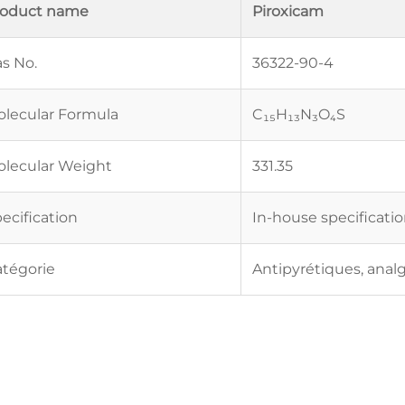
roduct name
Piroxicam
s No.
36322-90-4
lecular Formula
C₁₅H₁₃N₃O₄S
lecular Weight
331.35
ecification
In-house specificati
tégorie
Antipyrétiques, anal