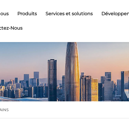
Nous
Produits
Services et solutions
Développem
ctez-Nous
 AINS