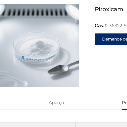
Piroxicam
36322-9
Cas#:
Demande d
renseignemen
Aperçu
Pr