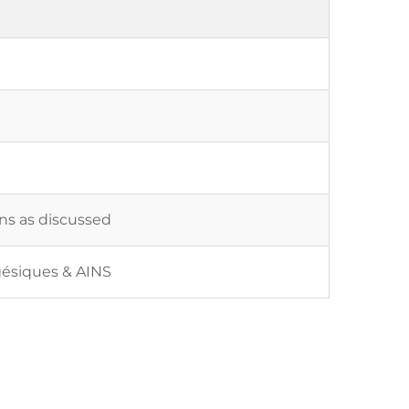
ons as discussed
gésiques & AINS