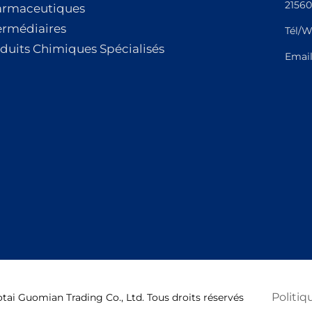
21560
armaceutiques
ermédiaires
Tél/W
duits Chimiques Spécialisés
Emai
Politiq
ai Guomian Trading Co., Ltd. Tous droits réservés