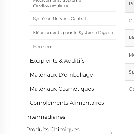
Médicaments Système
P
Cardiovasculaire
Système Nerveux Central
Ca
Médicaments pour le Système Digestif
Mo
Hormone
Mo
Excipients & Additifs
Sp
Matériaux D'emballage
Matériaux Cosmétiques
Ca
Compléments Alimentaires
Intermédiaires
Produits Chimiques