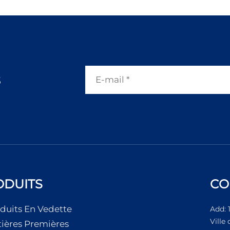
s
ODUITS
CO
duits En Vedette
Add: 
Ville
ières Premières