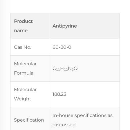
Product
Antipyrine
name
Cas No.
60-80-0
Molecular
C₁₁H₁₂N₂O
Formula
Molecular
188.23
Weight
In-house specifications as
Specification
discussed