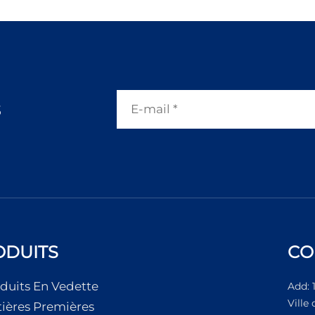
s
ODUITS
CO
duits En Vedette
Add: 
Ville
ières Premières