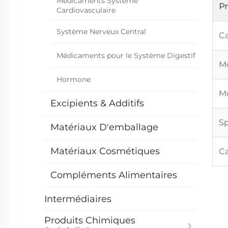
Médicaments Système
P
Cardiovasculaire
Système Nerveux Central
Ca
Médicaments pour le Système Digestif
Mo
Hormone
Mo
Excipients & Additifs
Sp
Matériaux D'emballage
Matériaux Cosmétiques
Ca
Compléments Alimentaires
Intermédiaires
Produits Chimiques