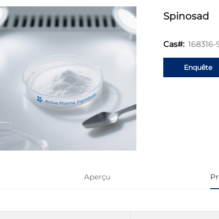
Spinosad
168316-
Cas#:
Enquête
Aperçu
Pr