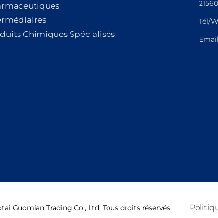
21560
armaceutiques
ermédiaires
Tél/W
duits Chimiques Spécialisés
Emai
Politiq
ai Guomian Trading Co., Ltd. Tous droits réservés