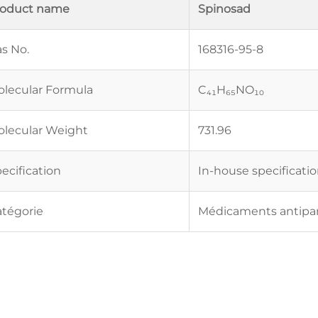
roduct name
Spinosad
s No.
168316-95-8
lecular Formula
C₄₁H₆₅NO₁₀
lecular Weight
731.96
ecification
In-house specificati
tégorie
Médicaments antipara