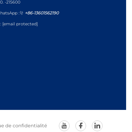
0. -215600
hatsApp :
+86-13601562190
l:
[email protected]
ue de confidentialité