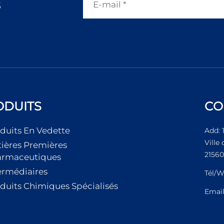
s
ODUITS
CO
duits En Vedette
Add: 
Ville
ières Premières
21560
armaceutiques
ermédiaires
Tél/W
duits Chimiques Spécialisés
Emai