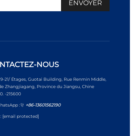
ENVOYER
NTACTEZ-NOUS
19-21/ Étages, Guotai Building, Rue Renmin Middle,
 de Zhangjiagang, Province du Jiangsu, Chine
0. -215600
hatsApp :
+86-13601562190
l:
[email protected]