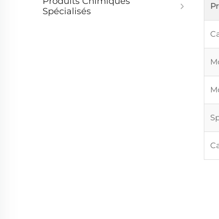
Produits Chimiques
P
Spécialisés
Ca
Mo
Mo
Sp
Ca