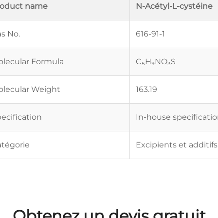
roduct name
N-Acétyl-L-cystéine
s No.
616-91-1
lecular Formula
C₅H₉NO₃S
lecular Weight
163.19
ecification
In-house specificati
tégorie
Excipients et additifs
Obtenez un devis gratuit