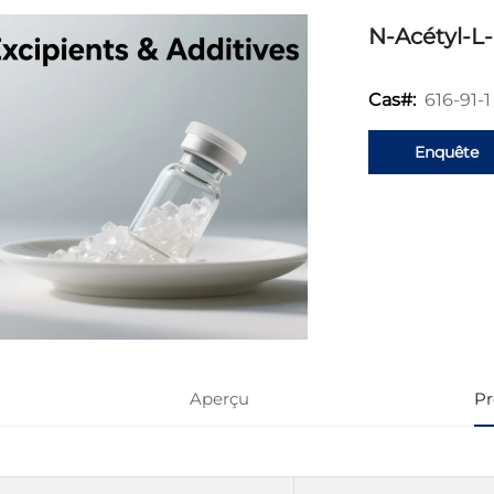
N-Acétyl-L
616-91-1
Cas#:
Enquête
Aperçu
Pr