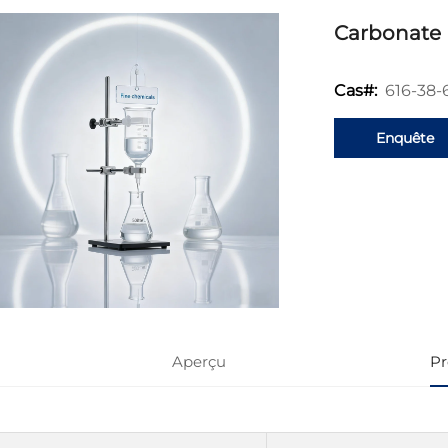
Carbonate
616-38-
Cas#:
Enquête
Aperçu
Pr