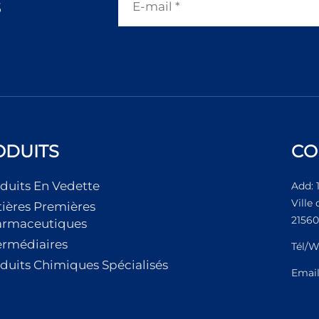
s
ODUITS
CO
duits En Vedette
Add: 
Ville
ières Premières
21560
armaceutiques
ermédiaires
Tél/W
duits Chimiques Spécialisés
Emai