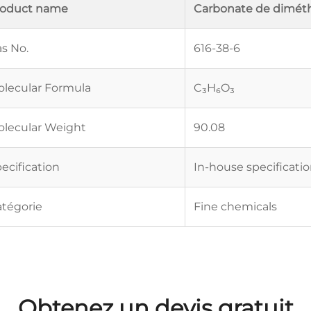
roduct name
Carbonate de dimét
s No.
616-38-6
lecular Formula
C₃H₆O₃
lecular Weight
90.08
ecification
In-house specificati
tégorie
Fine chemicals
Obtenez un devis gratuit