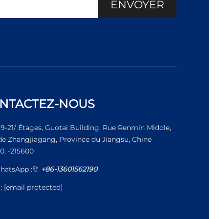
ENVOYER
NTACTEZ-NOUS
19-21/ Étages, Guotai Building, Rue Renmin Middle,
 de Zhangjiagang, Province du Jiangsu, Chine
0. -215600
hatsApp :
+86-13601562190
l:
[email protected]