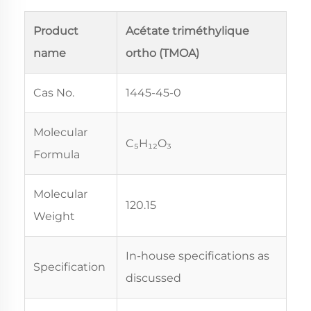
Product
Acétate triméthylique
name
ortho (TMOA)
Cas No.
1445-45-0
Molecular
C₅H₁₂O₃
Formula
Molecular
120.15
Weight
In-house specifications as
Specification
discussed