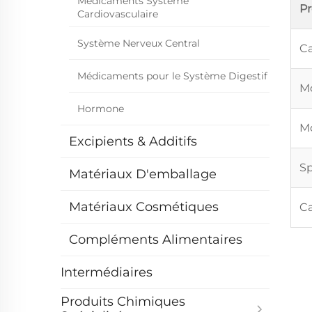
Médicaments Système
P
Cardiovasculaire
Système Nerveux Central
Ca
Médicaments pour le Système Digestif
Mo
Hormone
Mo
Excipients & Additifs
Sp
Matériaux D'emballage
Matériaux Cosmétiques
Ca
Compléments Alimentaires
Intermédiaires
Produits Chimiques