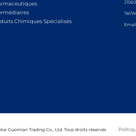
21560
armaceutiques
ermédiaires
Tél/W
duits Chimiques Spécialisés
Emai
Politiq
ai Guomian Trading Co., Ltd. Tous droits réservés