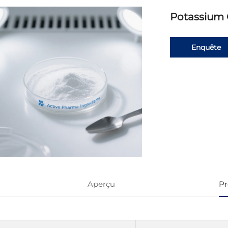
Potassium C
Enquête
Aperçu
Pr