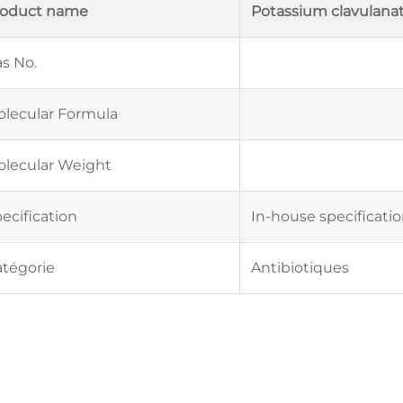
roduct name
Potassium clavulanat
s No.
lecular Formula
lecular Weight
ecification
In-house specificati
tégorie
Antibiotiques