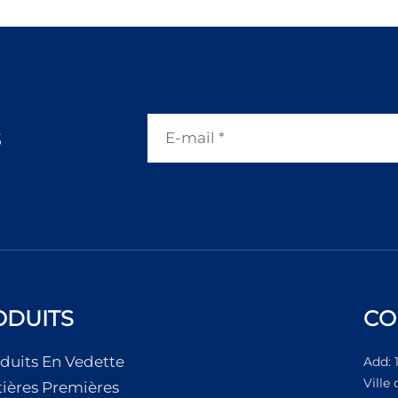
s
ODUITS
CO
duits En Vedette
Add: 
Ville
ières Premières