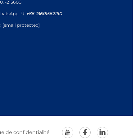
0. -215600
hatsApp :
+86-13601562190
l:
[email protected]
ue de confidentialité