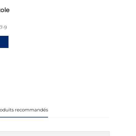
ole
7-9
oduits recommandés