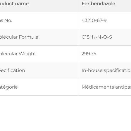
roduct name
Fenbendazole
s No.
43210-67-9
lecular Formula
C15H₁₃N₃O₂S
lecular Weight
299.35
ecification
In-house specificati
tégorie
Médicaments antipara