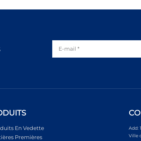
s
ODUITS
CO
duits En Vedette
Add: 
Ville
ières Premières