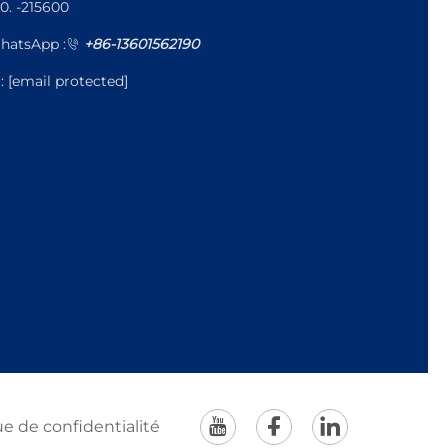
0. -215600
hatsApp :
+86-13601562190
l:
[email protected]
ue de confidentialité