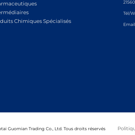
21560
armaceutiques
ermédiaires
Tél/W
duits Chimiques Spécialisés
Emai
Politiq
ai Guomian Trading Co., Ltd. Tous droits réservés