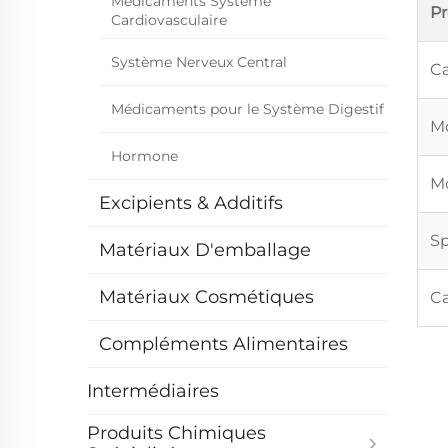
Médicaments Système
P
Cardiovasculaire
Système Nerveux Central
Ca
Médicaments pour le Système Digestif
Mo
Hormone
Mo
Excipients & Additifs
Sp
Matériaux D'emballage
Matériaux Cosmétiques
Ca
Compléments Alimentaires
Intermédiaires
Produits Chimiques