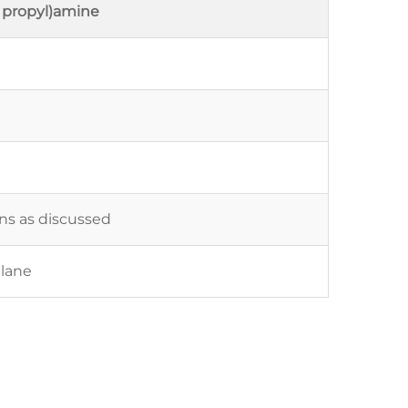
l propyl)amine
ons as discussed
ilane