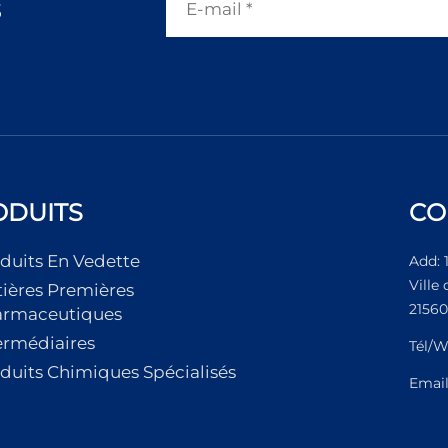
s
ODUITS
CO
duits En Vedette
Add: 
Ville
ières Premières
21560
armaceutiques
ermédiaires
Tél/W
duits Chimiques Spécialisés
Emai