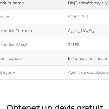
roduct name
Bis(3-triméthoxy sily
s No.
82985-35-1
lecular Formula
C₁₂H₃₁NO₆Si₂
lecular Weight
341.55
ecification
In-house specificati
tégorie
Agent de couplage s
Obtenez un devis gratuit