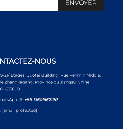
ENVOYER
NTACTEZ-NOUS
19-21/ Étages, Guotai Building, Rue Renmin Middle,
 de Zhangjiagang, Province du Jiangsu, Chine
0. -215600
hatsApp :
+86-13601562190
l:
[email protected]