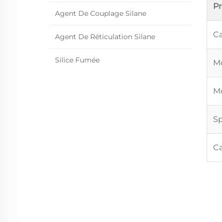
P
Agent De Couplage Silane
Ca
Agent De Réticulation Silane
Silice Fumée
Mo
Mo
Sp
Ca