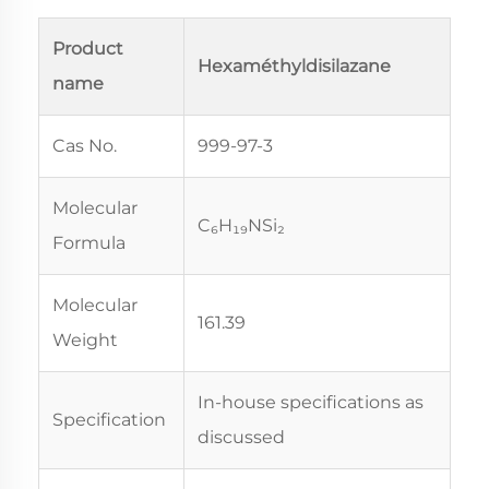
Product
Hexaméthyldisilazane
name
Cas No.
999-97-3
Molecular
C₆H₁₉NSi₂
Formula
Molecular
161.39
Weight
In-house specifications as
Specification
discussed