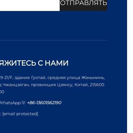
ОТПРАВЛЯТЬ
ЯЖИТЕСЬ С НАМИ
19-21/F, здание Гуотай, средняя улица Жэньминь,
д Чжанцзяган, провинция Цзянсу, Китай, 215600
00
/WhatsApp:
+86-13601562190
l:
[email protected]