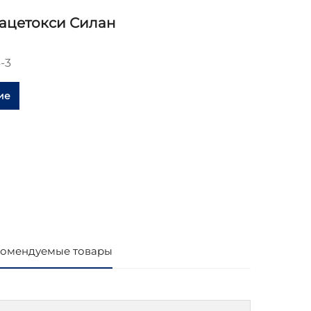
ацетокси Силан
-3
ие
омендуемые товары