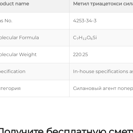
roduct name
Метил триацетокси сил
s No.
4253-34-3
lecular Formula
C₇H₁₂O₆Si
lecular Weight
220.25
ecification
In-house specifications 
атегория
Силановый агент попе
Получите бесплатную смет