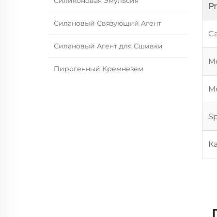
Силиконовая Эмульсия
P
Силановый Связующий Агент
Ca
Силановый Агент для Сшивки
Mo
Пирогенный Кремнезем
Mo
Sp
К