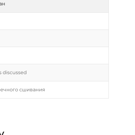
ан
as discussed
речного сшивания
у