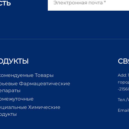
сть
ОДУКТЫ
СВ
комендуемые Товары
Add: 
горо
рьевые Фармацевтические
-2156
епараты
омежуточные
Тел.
ециальные Химические
Emai
одукты