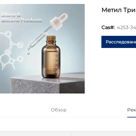
Метил Три
4253-34
Cas#:
Расследован
Обзор
Рек