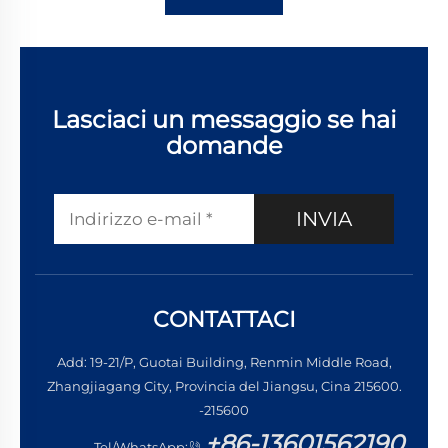
Lasciaci un messaggio se hai
domande
INVIA
CONTATTACI
Add: 19-21/P, Guotai Building, Renmin Middle Road,
Zhangjiagang City, Provincia del Jiangsu, Cina 215600.
-215600
+86-13601562190
Tel/WhatsApp: