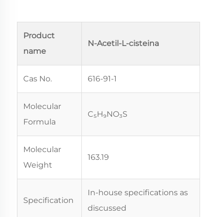
Product
N-Acetil-L-cisteina
name
Cas No.
616-91-1
Molecular
C₅H₉NO₃S
Formula
Molecular
163.19
Weight
In-house specifications as
Specification
discussed