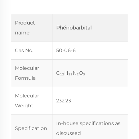
Product
Phénobarbital
name
Cas No.
50-06-6
Molecular
C₁₂H₁₂N₂O₃
Formula
Molecular
232.23
Weight
In-house specifications as
Specification
discussed