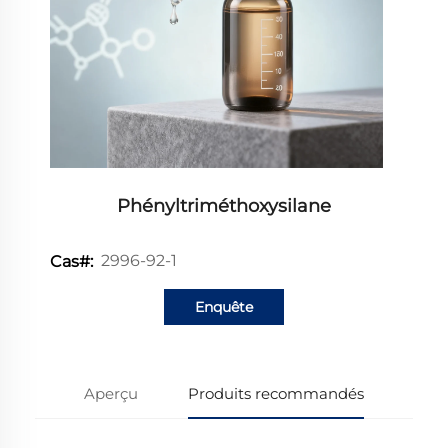
Phényltriméthoxysilane
2996-92-1
Cas#:
Enquête
Aperçu
Produits recommandés