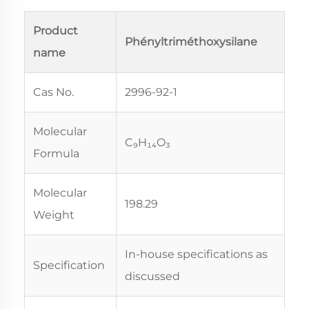
Product
Phényltriméthoxysilane
name
Cas No.
2996-92-1
Molecular
C₉H₁₄O₃
Formula
Molecular
198.29
Weight
In-house specifications as
Specification
discussed