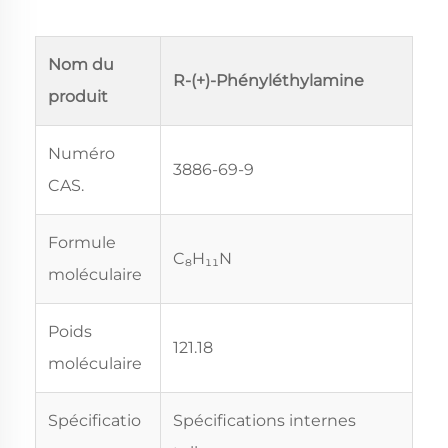
Nom du
R-(+)-Phényléthylamine
produit
Numéro
3886-69-9
CAS.
Formule
C₈H₁₁N
moléculaire
Poids
121.18
moléculaire
Spécificatio
Spécifications internes