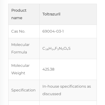
Product
Toltrazuril
name
Cas No.
69004-03-1
Molecular
C₁₈H₁₄F₃N₃O₄S
Formula
Molecular
425.38
Weight
In-house specifications as
Specification
discussed