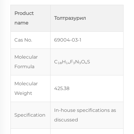
Product
Толтразурил
name
Cas No.
69004-03-1
Molecular
C₁₈H₁₄F₃N₃O₄S
Formula
Molecular
425.38
Weight
In-house specifications as
Specification
discussed