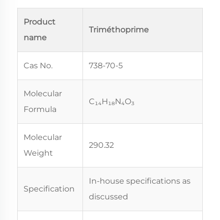
Product
Triméthoprime
name
Cas No.
738-70-5
Molecular
C₁₄H₁₈N₄O₃
Formula
Molecular
290.32
Weight
In-house specifications as
Specification
discussed