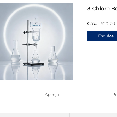
3-Chloro B
620-20-
Cas#:
Enquête
Aperçu
Pr