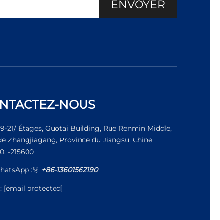
ENVOYER
NTACTEZ-NOUS
19-21/ Étages, Guotai Building, Rue Renmin Middle,
 de Zhangjiagang, Province du Jiangsu, Chine
0. -215600
hatsApp :
+86-13601562190
l:
[email protected]