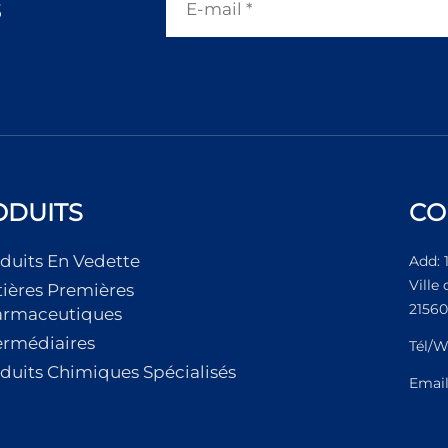
s
ODUITS
CO
duits En Vedette
Add: 
Ville
ières Premières
21560
armaceutiques
ermédiaires
Tél/W
duits Chimiques Spécialisés
Emai