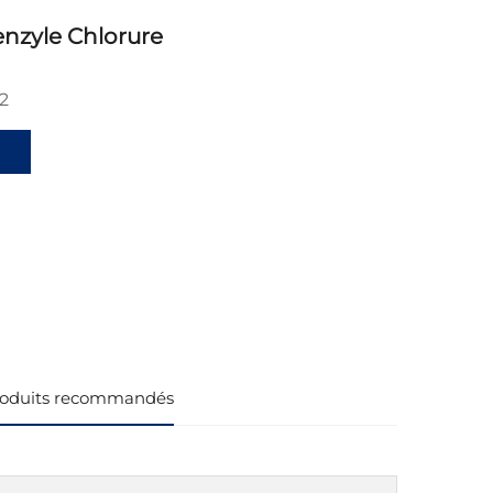
enzyle Chlorure
2
oduits recommandés