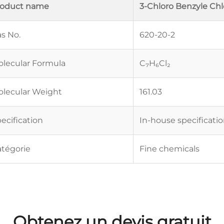
roduct name
3-Chloro Benzyle Chl
s No.
620-20-2
lecular Formula
C₇H₆Cl₂
lecular Weight
161.03
ecification
In-house specificati
tégorie
Fine chemicals
Obtenez un devis gratuit