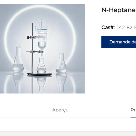
N-Heptane
142-82-
Cas#:
Demande d
renseignemen
Aperçu
Pr