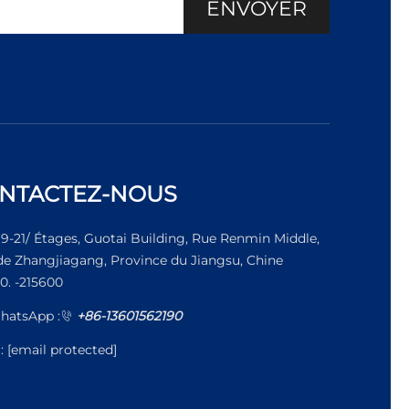
ENVOYER
NTACTEZ-NOUS
19-21/ Étages, Guotai Building, Rue Renmin Middle,
 de Zhangjiagang, Province du Jiangsu, Chine
0. -215600
hatsApp :
+86-13601562190
l:
[email protected]