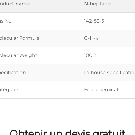
roduct name
N-heptane
s No.
142-82-5
lecular Formula
C₇H₁₆
lecular Weight
100.2
ecification
In-house specificati
tégorie
Fine chemicals
Obtenir un devis gratuit