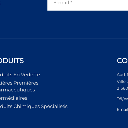
s
ODUITS
CO
duits En Vedette
Add: 
Ville
ières Premières
21560
armaceutiques
ermédiaires
Tél/W
duits Chimiques Spécialisés
Emai