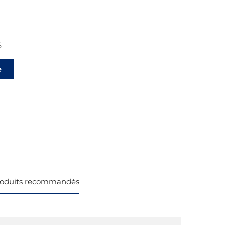
5
e
ts
oduits recommandés