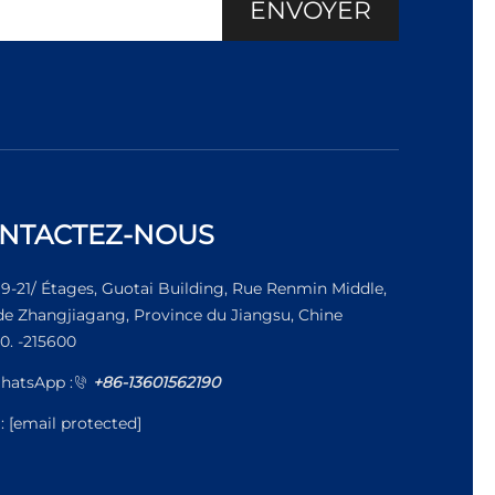
ENVOYER
NTACTEZ-NOUS
19-21/ Étages, Guotai Building, Rue Renmin Middle,
 de Zhangjiagang, Province du Jiangsu, Chine
0. -215600
hatsApp :
+86-13601562190
l:
[email protected]