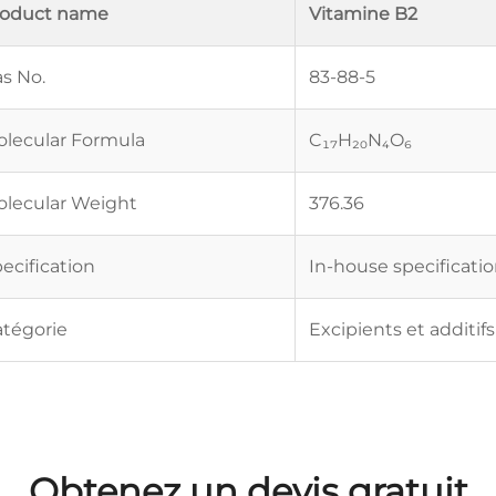
roduct name
Vitamine B2
s No.
83-88-5
lecular Formula
C₁₇H₂₀N₄O₆
lecular Weight
376.36
ecification
In-house specificati
tégorie
Excipients et additifs
Obtenez un devis gratuit