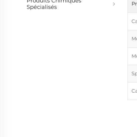
Produits Chimiques
P
Spécialisés
Ca
Mo
Mo
Sp
Ca