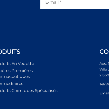
s
ODUITS
CO
duits En Vedette
Add: 
Ville
ières Premières
21560
armaceutiques
ermédiaires
Tél/W
duits Chimiques Spécialisés
Emai