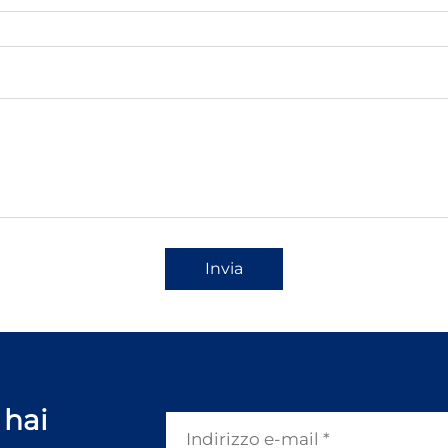
Invia
 hai