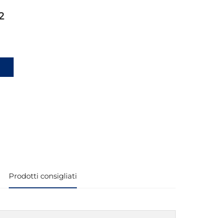
2
i
Prodotti consigliati