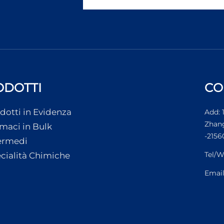
ODOTTI
CO
dotti in Evidenza
Add: 
Zhang
maci in Bulk
-2156
ermedi
Tel/W
cialità Chimiche
Emai