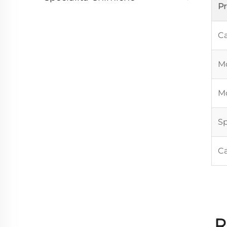
P
Ca
Mo
Mo
Sp
Ca
R