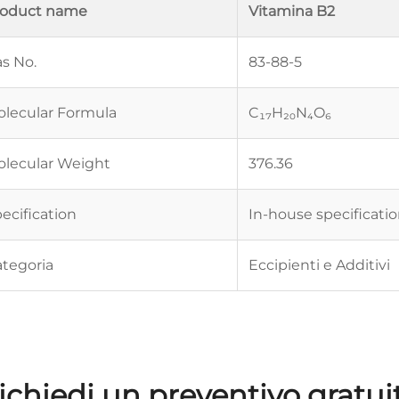
roduct name
Vitamina B2
s No.
83-88-5
lecular Formula
C₁₇H₂₀N₄O₆
lecular Weight
376.36
ecification
In-house specificati
tegoria
Eccipienti e Additivi
ichiedi un preventivo gratui