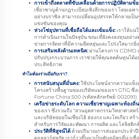
การเข้าถึงตลาดที่ขับเคลื่อนด้วยการปฏิบัติตามข
เชี่ยวชาญด้านกฎระเบียบเชิงลึกของเรา โดยเฉพา
อย่างบราซิล สามารถเปลี่ยนอุปสรรคให้กลายเป็น
แข่งขันของคุณ
ห่วงโซ่อุปทานที่เชื่อถือได้และเข้มแข็ง:
เราให้แน่
การดำเนินงานในปัจจุบัน ขณะที่ยังคงลงทุนอย่างต่อ
ข่ายการจัดหาที่มีความยืดหยุ่นและโปร่งใสมากยิ
การเสริมพลังด้านเทคนิค:
ผ่านโครงการ CDMO แ
ปรับปรุงกระบวนการ เราช่วยให้คุณลดต้นทุนได้อ
ประสิทธิภาพ
ทำไมต้องร่วมมือกับเรา?
การสนับสนุนที่มั่นคง:
ใช้ประโยชน์จากความแข็งแ
โครงสร้างพื้นฐานของบริษัทแม่ของเรา GTIG ซึ่ง
Fortune China 500 (รหัสหลักทรัพย์: 002091)
เครือข่ายระดับโลก ความเชี่ยวชาญเฉพาะท้องถิ่น
ของเรา ซึ่งรวมถึง "สวนอุตสาหกรรมวิทยาศาสตร์
และบริษัทย่อยในเซี่ยงไฮ้ ฮ่องกง และโตเกียว สร้า
สำหรับการวิจัยและพัฒนา การผลิต และโลจิสติก
ประวัติที่พิสูจน์ได้
ด้วยปริมาณการส่งออกประจำปี
ดอลลาร์สหรัฐ เราก้าวขึ้นมาเป็นพันธมิตรที่น่าเชื