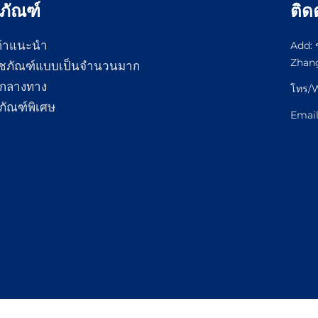
ภัณฑ์
ติด
ค้าแนะนำ
Add: 
Zhang
ัชภัณฑ์แบบเป็นจำนวนมาก
กลางทาง
โทร/
ีภัณฑ์พิเศษ
Emai