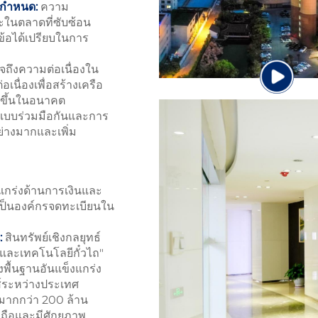
้อกำหนด:
ความ
ะในตลาดที่ซับซ้อน
ข้อได้เปรียบในการ
ใจถึงความต่อเนื่องใน
เนื่องเพื่อสร้างเครือ
่งขึ้นในอนาคต
บบร่วมมือกันและการ
ย่างมากและเพิ่ม
กร่งด้านการเงินและ
เป็นองค์กรจดทะเบียนใน
:
สินทรัพย์เชิงกลยุทธ์
และเทคโนโลยีกั๋วไถ"
งพื้นฐานอันแข็งแกร่ง
ส์ระหว่างประเทศ
มากกว่า 200 ล้าน
่อถือและมีศักยภาพ