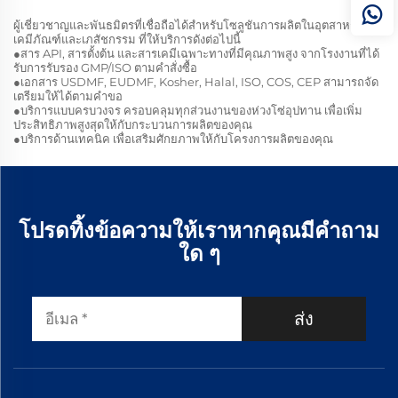
ผู้เชี่ยวชาญและพันธมิตรที่เชื่อถือได้สำหรับโซลูชันการผลิตในอุตสาหกรรม
เคมีภัณฑ์และเภสัชกรรม ที่ให้บริการดังต่อไปนี้
●สาร API, สารตั้งต้น และสารเคมีเฉพาะทางที่มีคุณภาพสูง จากโรงงานที่ได้
รับการรับรอง GMP/ISO ตามคำสั่งซื้อ
●เอกสาร USDMF, EUDMF, Kosher, Halal, ISO, COS, CEP สามารถจัด
เตรียมให้ได้ตามคำขอ
●บริการแบบครบวงจร ครอบคลุมทุกส่วนงานของห่วงโซ่อุปทาน เพื่อเพิ่ม
ประสิทธิภาพสูงสุดให้กับกระบวนการผลิตของคุณ
●บริการด้านเทคนิค เพื่อเสริมศักยภาพให้กับโครงการผลิตของคุณ
โปรดทิ้งข้อความให้เราหากคุณมีคำถาม
ใด ๆ
ส่ง